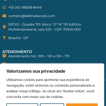
+55 (61) 98268-8449
contato@bsbtraducoes.com
SRTVS - Quadra 701, bloco "O" Nº 110 Edifício
Multiempresarial, sala 520 - CEP: 70340-000
Brasília - DF
ATENDIMENTO
Atendimento tel.: 09h - 12h e 13h - 17h
Retirada de traduções: 09h às 17h (sem intervalos)
Valorizamos sua privacidade
Utilizamos cookies para aprimorar sua experiência de
navegação, exibir anúncios ou conteúdo personalizado e
Copyright © 2026 BSB Traduções. Todos os
analisar nosso tráfego. Ao clicar em “Aceitar todos”, você
direitos reservados.
concorda com nosso uso de cookies.
Política de privacidade
Termos de uso